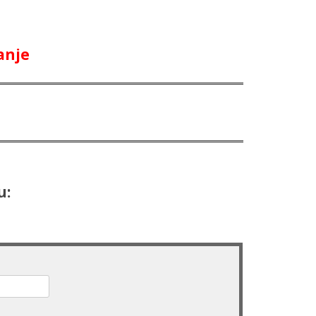
anje
u: