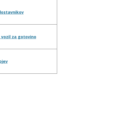
dostavnikov
 vozil za gotovino
ojev