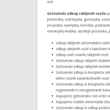
ovir.
Gotovinski odkup rabljenih vozila
po
primorska, notranjska, gorenjska, osre
posavska, savinjska, koroška, podravs
notranjsko-kraška, spodnje posavska, 
odkup rabljenih avtomobilov vseh
odkup rabljenih vozil v kakršnem k
odkup vseh znamk rabljenih vozil
Gotovinski odkup rabljenh službeni
Gotovinski odkup rabljenih kombini
Gotovinski odkup in brezplačni o
delno voznih karamboliranih vozil
Gotovinski odkup in brezplačni o
registriranih in neregistriranih ka
Kupujemo gotovinsko vse vrste ra
Kupujemo razbite avtomobile slov
Gotovinski odkup in odkup poškod