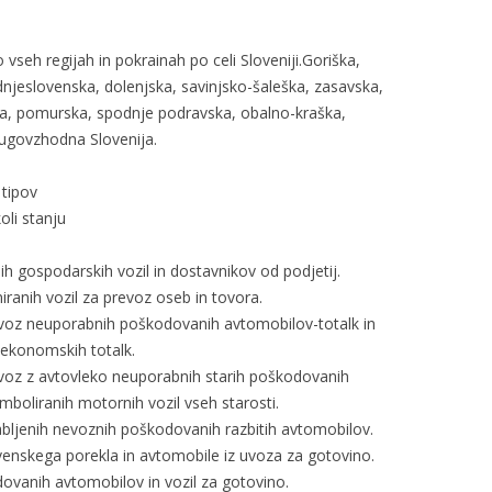
 vseh regijah in pokrainah po celi Sloveniji.Goriška,
dnjeslovenska, dolenjska, savinjsko-šaleška, zasavska,
ka, pomurska, spodnje podravska, obalno-kraška,
jugovzhodna Slovenija.
 tipov
oli stanju
h gospodarskih vozil in dostavnikov od podjetij.
ranih vozil za prevoz oseb in tovora.
dvoz neuporabnih poškodovanih avtomobilov-totalk in
-ekonomskih totalk.
dvoz z avtovleko neuporabnih starih poškodovanih
ramboliranih motornih vozil vseh starosti.
bljenih nevoznih poškodovanih razbitih avtomobilov.
enskega porekla in avtomobile iz uvoza za gotovino.
ovanih avtomobilov in vozil za gotovino.