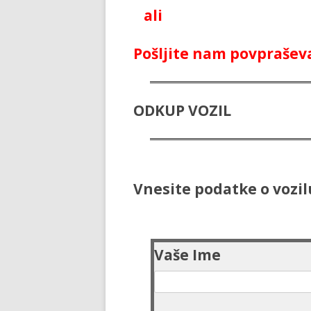
ali
Pošljite nam povprašev
ODKUP VOZIL
Vnesite podatke o vozil
Vaše Ime