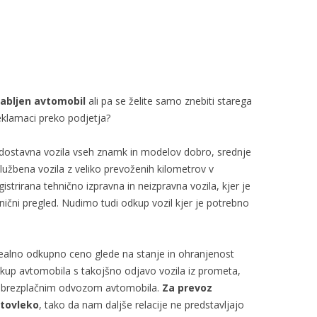
rabljen avtomobil
ali pa se želite samo znebiti starega
eklamaci preko podjetja?
dostavna vozila vseh znamk in modelov dobro, srednje
lužbena vozila z veliko prevoženih kilometrov v
istrirana tehnično izpravna in neizpravna vozila, kjer je
nični pregled. Nudimo tudi odkup vozil kjer je potrebno
alno odkupno ceno glede na stanje in ohranjenost
kup avtomobila s takojšno odjavo vozila iz prometa,
ma brezplačnim odvozom avtomobila.
Za prevoz
vtovleko
, tako da nam daljše relacije ne predstavljajo