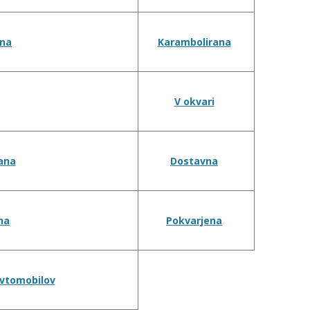
na
Karambolirana
V okvari
ana
Dostavna
na
Pokvarjena
avtomobilov