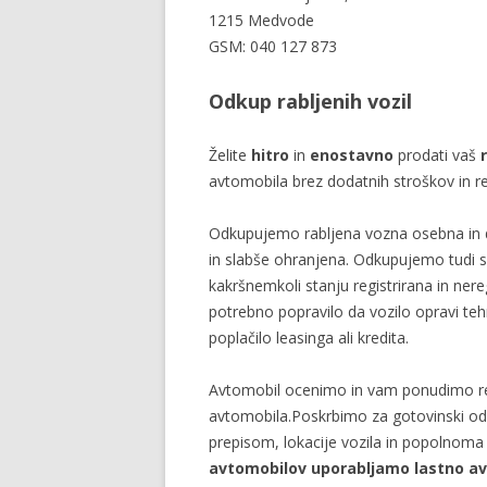
1215 Medvode
GSM: 040 127 873
Odkup rabljenih vozil
Želite
hitro
in
enostavno
prodati vaš
avtomobila brez dodatnih stroškov in r
Odkupujemo rabljena vozna osebna in 
in slabše ohranjena. Odkupujemo tudi s
kakršnemkoli stanju registrirana in nereg
potrebno popravilo da vozilo opravi teh
poplačilo leasinga ali kredita.
Avtomobil ocenimo in vam ponudimo re
avtomobila.Poskrbimo za gotovinski od
prepisom, lokacije vozila in popolno
avtomobilov uporabljamo lastno a